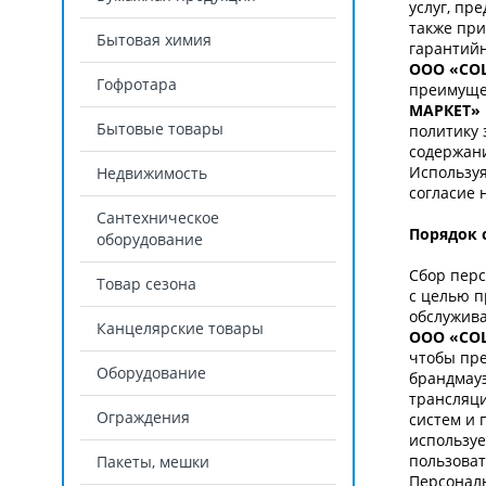
услуг, пр
также при
Бытовая химия
гарантийн
ООО «СО
Гофротара
преимущес
МАРКЕТ»
Бытовые товары
политику
содержани
Используя
Недвижимость
согласие 
Сантехническое
Порядок 
оборудование
Сбор пер
Товар сезона
с целью п
обслужива
Канцелярские товары
ООО «СО
чтобы пре
Оборудование
брандмау
трансляци
Ограждения
систем и 
используе
пользоват
Пакеты, мешки
Персонал