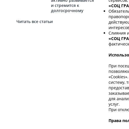
активно развивается
сервисов,
и стремится к
«СОЦ ГРА
долгосрочному
Обязатель
сотрудничеству с
правопоря
новыми
Читать все статьи
действующ
партнёрами.
интересо
Слияния и
«СОЦ ГР
фактическ
Использо
При посе
позволяю
«Cookies»
систему, 
предостав
заказывае
для анали
услуг.
При отклю
Права по