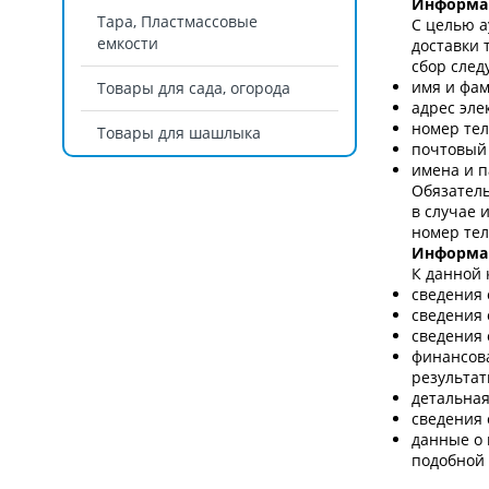
Информац
Тара, Пластмассовые
С целью а
емкости
доставки 
сбор сле
имя и фам
Товары для сада, огорода
адрес эле
номер тел
Товары для шашлыка
почтовый 
имена и п
Обязатель
в случае 
номер тел
Информац
К данной 
сведения 
сведения 
сведения 
финансова
результат
детальна
сведения 
данные о 
подобной