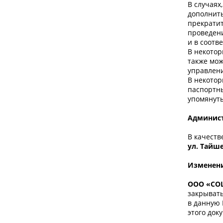
В случаях
дополнить
прекратит
проведени
и в соотв
В некотор
также мож
управлен
В некотор
паспортны
упомянут
Админист
В качеств
ул. Тайше
Изменени
ООО «СО
закрывать
в данную
этого док