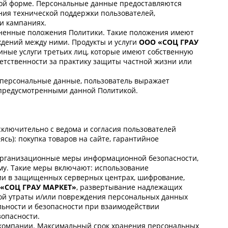
нной форме. Персональные данные предоставляются
ния технической поддержки пользователей,
и кампаниях.
ненные положения Политики. Такие положения имеют
дений между ними. Продукты и услуги
ООО «СОЦ ГРАУ
иные услуги третьих лиц, которые имеют собственную
ветственности за практику защиты частной жизни или
персональные данные, пользователь выражает
, предусмотренными данной Политикой.
сключительно с ведома и согласия пользователей
ясь): покупка товаров на сайте, гарантийное
организационные меры информационной безопасности,
му. Такие меры включают: использование
ии в защищенных серверных центрах, шифрование,
«СОЦ ГРАУ МАРКЕТ»
, развертывание надлежащих
ной утраты и/или повреждения персональных данных
ьности и безопасности при взаимодействии
зопасности.
компании. Максимальный срок хранения персональных