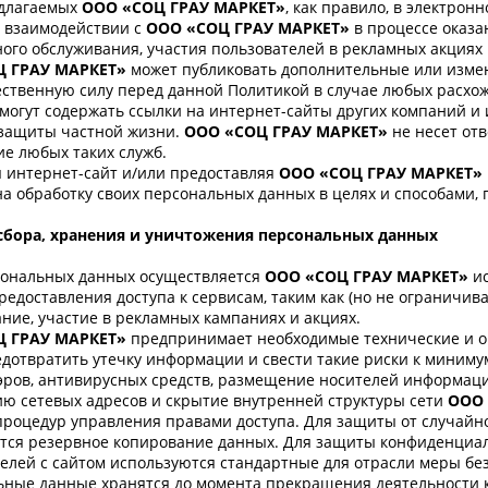
едлагаемых
ООО «СОЦ ГРАУ МАРКЕТ»
, как правило, в электро
 взаимодействии с
ООО «СОЦ ГРАУ МАРКЕТ»
в процессе оказа
ого обслуживания, участия пользователей в рекламных акциях 
Ц ГРАУ МАРКЕТ»
может публиковать дополнительные или изме
твенную силу перед данной Политикой в случае любых расхож
могут содержать ссылки на интернет-сайты других компаний и 
 защиты частной жизни.
ООО «СОЦ ГРАУ МАРКЕТ»
не несет от
е любых таких служб.
 интернет-сайт и/или предоставляя
ООО «СОЦ ГРАУ МАРКЕТ»
на обработку своих персональных данных в целях и способами
сбора, хранения и уничтожения персональных данных
сональных данных осуществляется
ООО «СОЦ ГРАУ МАРКЕТ»
и
редоставления доступа к сервисам, таким как (но не ограничива
ние, участие в рекламных кампаниях и акциях.
Ц ГРАУ МАРКЕТ»
предпринимает необходимые технические и 
дотвратить утечку информации и свести такие риски к миниму
эров, антивирусных средств, размещение носителей информац
ю сетевых адресов и скрытие внутренней структуры сети
ООО 
процедур управления правами доступа. Для защиты от случай
тся резервное копирование данных. Для защиты конфиденциал
елей с сайтом используются стандартные для отрасли меры бе
ьные данные хранятся до момента прекращения деятельности 