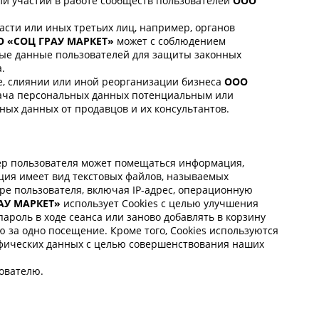
ли участии в работе сообществ пользователей
ООО
асти или иных третьих лиц, например, органов
О «СОЦ ГРАУ МАРКЕТ»
может с соблюдением
ные данные пользователей для защиты законных
.
е, слиянии или иной реорганизации бизнеса
ООО
едача персональных данных потенциальным или
ных данных от продавцов и их консультантов.
р пользователя может помещаться информация,
ия имеет вид текстовых файлов, называемых
ре пользователя, включая IP-адрес, операционную
АУ МАРКЕТ»
использует Cookies с целью улучшения
пароль в ходе сеанса или заново добавлять в корзину
 за одно посещение. Кроме того, Cookies используются
афических данных с целью совершенствования наших
ователю.