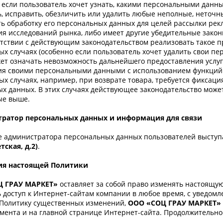
, если пользователь хочет узнать, какими персональными данн
, исправить, обезличить или удалить любые неполные, неточн
ь обработку его персональных данных для целей рассылки рек
я исследований рынка, либо имеет другие убедительные закон
етствии с действующим законодательством реализовать такое 
ых случаях (особенно если пользователь хочет удалить свои пе
ет означать невозможность дальнейшего предоставления услуг
ия своими персональными данными с использованием функций
ых случаях, например, при возврате товара, требуется фиксаци
х данных. В этих случаях действующее законодательство може
ые выше.
ратор персональных данных и информация для связи
е администратора персональных данных пользователей высту
тская, д.2)
.
я настоящей Политики
Ц ГРАУ МАРКЕТ»
оставляет за собой право изменять настоящу
 доступ к Интернет-сайтам компании в любое время, с уведомле
 Политику существенных изменений,
ООО «СОЦ ГРАУ МАРКЕТ»
умента и на главной странице Интернет-сайта. Продолжительн