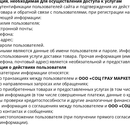
ия, необходимая для осуществления доступа к услугам
утентификации пользователей сайта и подтверждения их действ
товара и обратной связи с пользователями, при регистрации н
дующей информации:
илия пользователя;
ктронной почты;
ефона;
адрес;
ароли пользователей.
ными являются данные об имени пользователя и пароле. Инфо
использования услуги доставки товара. Прочая информация (им
ефона, почтовый адрес) является необязательной и предостав
ия о действиях пользователя
категории информации относятся:
о транзакциях между пользователем и
ООО «СОЦ ГРАУ МАРКЕ
о направленных запросах или обращениях;
о приобретенных товарах и предоставленных услугах (в том чис
я информация (в том числе совершенные платежи, данные о кр
ы проверки кредитоспособности и другие аналогичные финансо
я информация о соглашениях между пользователем и
ООО «СОЦ
о контактах и сообщениях;
местоположении пользователя (при получении прямого согласи
 информации).