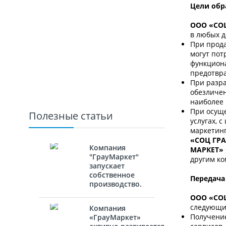
Цели обр
ООО «СО
в любых д
При прода
могут пот
функциона
предотвра
При разра
обезличен
наиболее 
При осуще
Полезные статьи
услугах, 
маркетинг
«СОЦ ГР
Компания
МАРКЕТ»
"ГрауМаркет"
другим ко
запускает
собственное
Передача
производство.
ООО «СО
следующих
Компания
Получение
«ГрауМаркет»