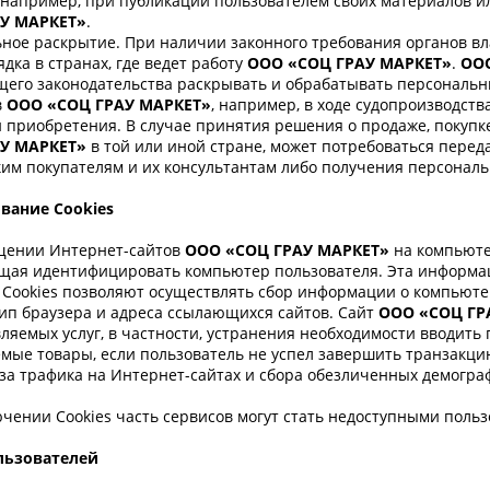
 например, при публикации пользователем своих материалов и
У МАРКЕТ»
.
ное раскрытие. При наличии законного требования органов вл
дка в странах, где ведет работу
ООО «СОЦ ГРАУ МАРКЕТ»
.
ОО
его законодательства раскрывать и обрабатывать персональ
в
ООО «СОЦ ГРАУ МАРКЕТ»
, например, в ходе судопроизводства
 приобретения. В случае принятия решения о продаже, покупк
АУ МАРКЕТ»
в той или иной стране, может потребоваться пер
им покупателям и их консультантам либо получения персональ
вание Cookies
щении Интернет-сайтов
ООО «СОЦ ГРАУ МАРКЕТ»
на компьюте
щая идентифицировать компьютер пользователя. Эта информац
. Cookies позволяют осуществлять сбор информации о компьюте
тип браузера и адреса ссылающихся сайтов. Сайт
ООО «СОЦ ГР
ляемых услуг, в частности, устранения необходимости вводить 
мые товары, если пользователь не успел завершить транзакцию
за трафика на Интернет-сайтах и сбора обезличенных демогр
чении Cookies часть сервисов могут стать недоступными польз
льзователей