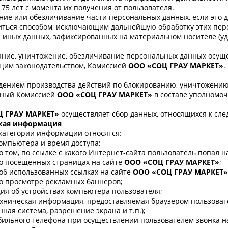
75 лет с момента их получения от пользователя.
ие или обезличивание части персональных данных, если это 
иться способом, исключающим дальнейшую обработку этих пер
 иных данных, зафиксированных на материальном носителе (у
ание, уничтожение, обезличивание персональных данных осущ
щим законодательством, Комиссией
ООО «СОЦ ГРАУ МАРКЕТ»
.
ением производства действий по блокированию, уничтожению
нный Комиссией
ООО «СОЦ ГРАУ МАРКЕТ»
в составе уполномо
Ц ГРАУ МАРКЕТ»
осуществляет сбор данных, относящихся к сл
кая информация
категории информации относятся:
компьютера и время доступа;
о том, по ссылке с какого Интернет-сайта пользователь попал н
о посещенных страницах на сайте
ООО «СОЦ ГРАУ МАРКЕТ»
;
об использованных ссылках на сайте
ООО «СОЦ ГРАУ МАРКЕТ»
о просмотре рекламных баннеров;
я об устройствах компьютера пользователя;
хническая информация, предоставляемая браузером пользовател
ная система, разрешение экрана и т.п.);
ильного телефона при осуществлении пользователем звонка на