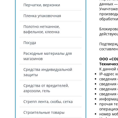
данных — 
Перчатки, верхонки
Уничтожен
производ
Пленка упаковочная
обработки
Полотно нетканное,
Блокиров
вафельное, клеенка
действую
Посуда
Подтвержд
составле
Расходные материалы для
магазинов
ООО «СО
Техничес
К данной 
Средства индивидуальной
IP-адрес 
защиты
сведения 
сведения 
Средства от вредителей,
сведения 
аэрозоли, гель
сведения 
информаци
Стрепп лента, скобы, сетка
прочая те
операцион
Строительные товары
номер моб