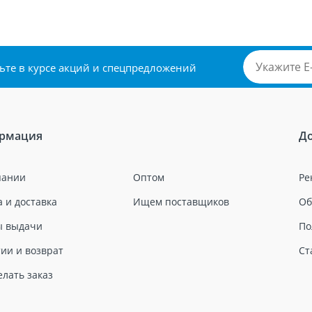
удьте в курсе акций и спецпредложений
рмация
Д
пании
Оптом
Ре
 и доставка
Ищем поставщиков
Об
ы выдачи
По
ии и возврат
Ст
елать заказ
и