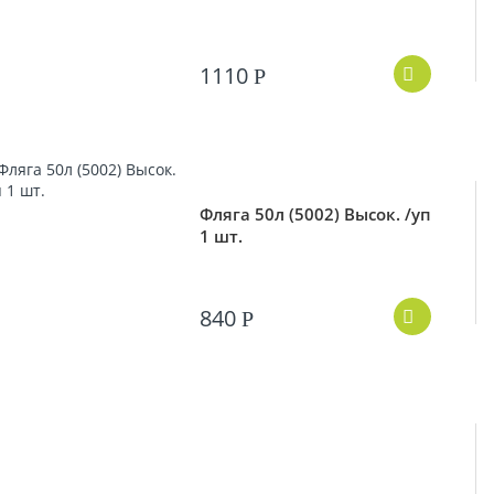
1110
Р
Фляга 50л (5002) Высок. /уп
1 шт.
840
Р