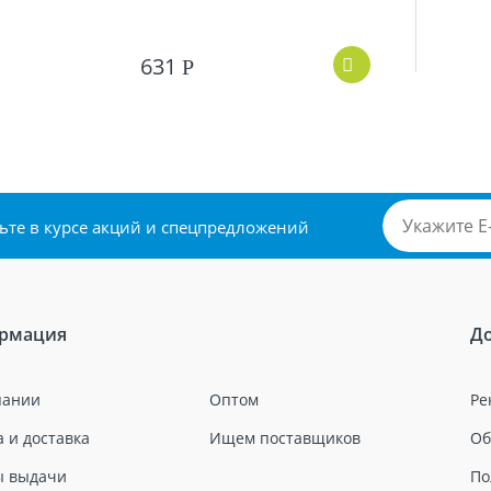
631
Р
удьте в курсе акций и спецпредложений
рмация
Д
пании
Оптом
Ре
 и доставка
Ищем поставщиков
Об
ы выдачи
По