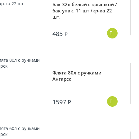
Бак 32л белый с крышкой /
бак упак. 11 шт./кр-ка 22
шт.
485
Р
Фляга 80л с ручками
Ангарск
1597
Р