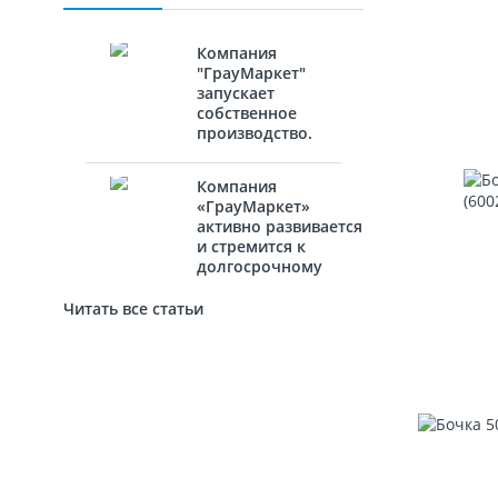
Компания
"ГрауМаркет"
запускает
собственное
производство.
Компания
«ГрауМаркет»
активно развивается
и стремится к
долгосрочному
сотрудничеству с
новыми
Читать все статьи
партнёрами.