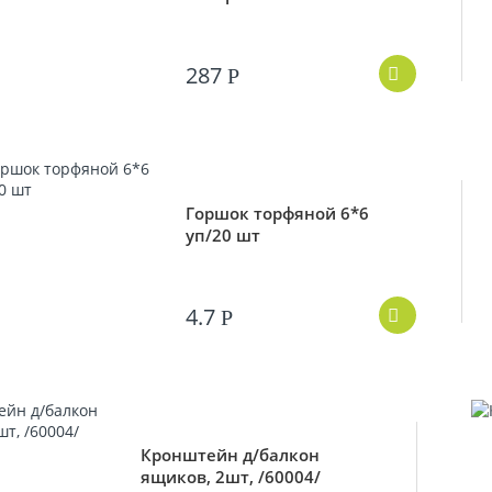
287
Р
Горшок торфяной 6*6
уп/20 шт
4.7
Р
Кронштейн д/балкон
ящиков, 2шт, /60004/