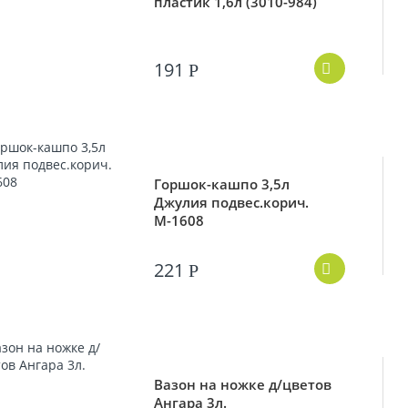
пластик 1,6л (3010-984)
191
Р
Горшок-кашпо 3,5л
Джулия подвес.корич.
М-1608
221
Р
Вазон на ножке д/цветов
Ангара 3л.