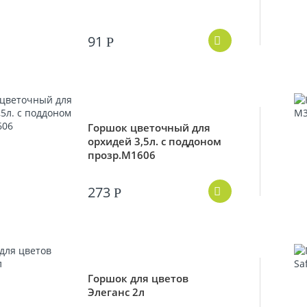
91
Р
Горшок цветочный для
орхидей 3,5л. с поддоном
прозр.М1606
273
Р
Горшок для цветов
Элеганс 2л