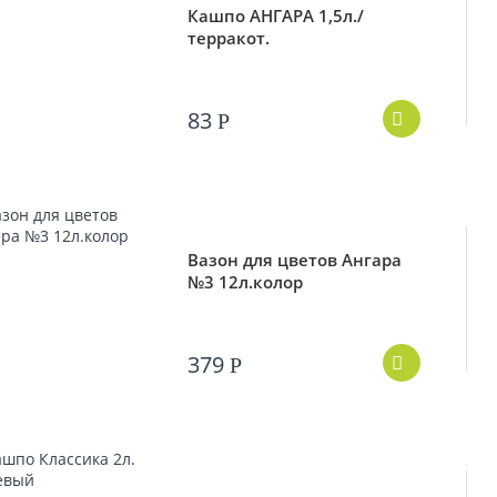
Кашпо АНГАРА 1,5л./
терракот.
83
Р
Вазон для цветов Ангара
№3 12л.колор
379
Р