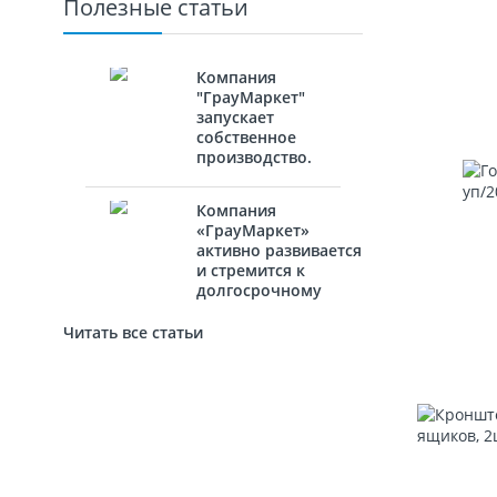
Полезные статьи
Компания
"ГрауМаркет"
запускает
собственное
производство.
Компания
«ГрауМаркет»
активно развивается
и стремится к
долгосрочному
сотрудничеству с
новыми
Читать все статьи
партнёрами.