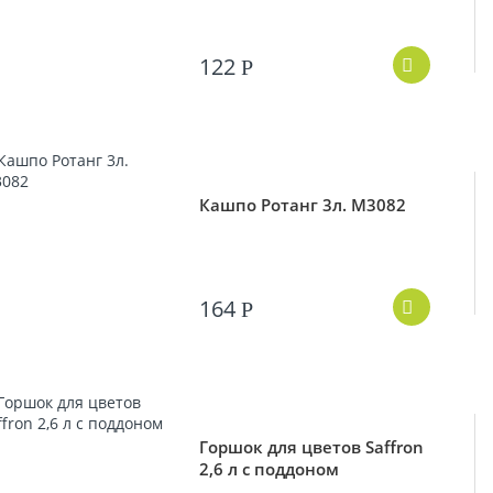
122
Р
Кашпо Ротанг 3л. М3082
164
Р
Горшок для цветов Saffron
2,6 л с поддоном