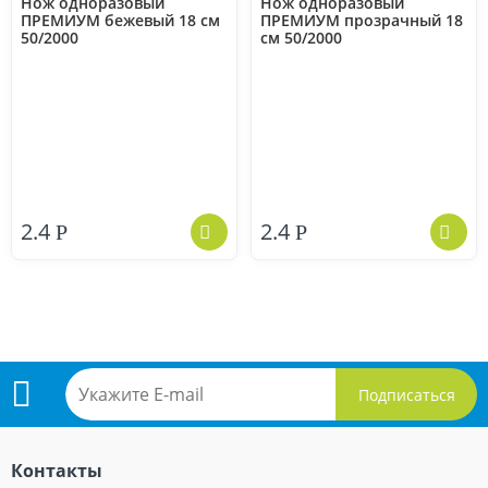
Нож одноразовый
Нож одноразовый
ПРЕМИУМ бежевый 18 см
ПРЕМИУМ прозрачный 18
50/2000
см 50/2000
2.4
2.4
Р
Р
Подпишитесь
Контакты
на