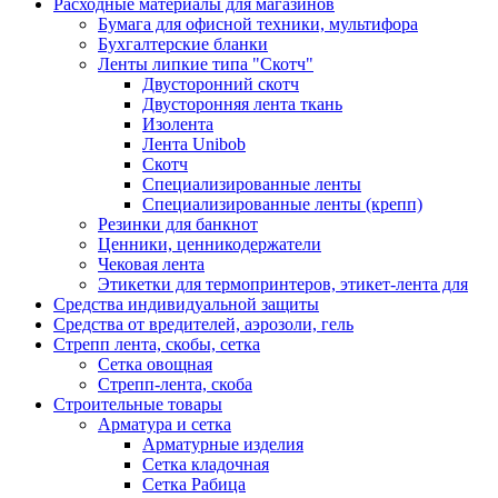
Расходные материалы для магазинов
Бумага для офисной техники, мультифора
Бухгалтерские бланки
Ленты липкие типа "Скотч"
Двусторонний скотч
Двусторонняя лента ткань
Изолента
Лента Unibob
Скотч
Специализированные ленты
Специализированные ленты (крепп)
Резинки для банкнот
Ценники, ценникодержатели
Чековая лента
Этикетки для термопринтеров, этикет-лента для
Средства индивидуальной защиты
Средства от вредителей, аэрозоли, гель
Стрепп лента, скобы, сетка
Сетка овощная
Стрепп-лента, скоба
Строительные товары
Арматура и сетка
Арматурные изделия
Сетка кладочная
Сетка Рабица