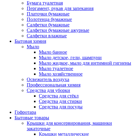
Бумага туалетная
Пергамент, рукав для запекания
Платочки бумажные
Полотенца бумажные
Салфетки бумажные
Салфетки бумажные ажурные
Салфетки влажные
Бытовая химия
Мыло
Мыло банное
Мыло детское, гели, шампуни
Мыло жидкое, мыло для интимной гигиены
Мыло туалетное
Мыло хозяйственное
Освежитель воздуха
Профессиональная химия
Средства для уборки
Средства для стёкл
Средства для стирки
Средства для посуды
Гофротара
Бытовые товары
Крышки для консервирования, машинки
закаточные
Крышки металлические