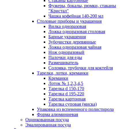
Стаканы картонные
Фужеры, бокалы, рюмки, стаканы
"Кристал"
Чашка кофейная 140-200 мл
Столовые приборы и украшения
Вилка одноразовая
Ложка одноразовая столовая
Барные украшения
Зубочистки деревянные
Ложка одноразовая чайная
Нож одноразовый
Палочки для еды
Размешиватель
Соломка, трубочки для коктейля
Тарелки, лотки, креманки
Креманки
Лоток № 1,2,3,4,5
Тарелка d 150-170
Тарелка d 195-220
Тарелка картонная
Тарелка суповая (миска)
Упаковка из вспененного полистирола
Форма алюминиевая
Оцинкованная посуда
Эмалированная посуда