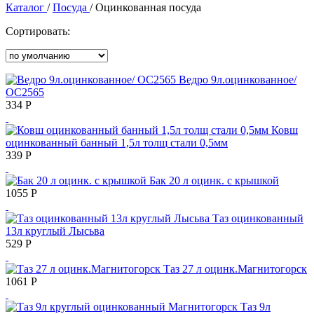
Каталог
/
Посуда
/
Оцинкованная посуда
Сортировать:
Ведро 9л.оцинкованное/
ОС2565
334
Р
Ковш
оцинкованный банный 1,5л толщ стали 0,5мм
339
Р
Бак 20 л оцинк. с крышкой
1055
Р
Таз оцинкованный
13л круглый Лысьва
529
Р
Таз 27 л оцинк.Магнитогорск
1061
Р
Таз 9л