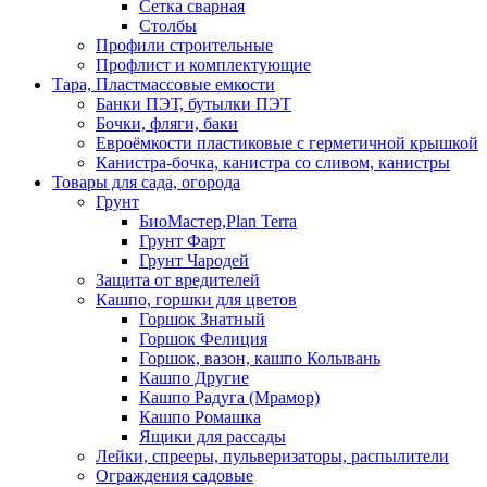
Сетка сварная
Столбы
Профили строительные
Профлист и комплектующие
Тара, Пластмассовые емкости
Банки ПЭТ, бутылки ПЭТ
Бочки, фляги, баки
Евроёмкости пластиковые с герметичной крышкой
Канистра-бочка, канистра со сливом, канистры
Товары для сада, огорода
Грунт
БиоМастер,Plan Terra
Грунт Фарт
Грунт Чародей
Защита от вредителей
Кашпо, горшки для цветов
Горшок Знатный
Горшок Фелиция
Горшок, вазон, кашпо Колывань
Кашпо Другие
Кашпо Радуга (Мрамор)
Кашпо Ромашка
Ящики для рассады
Лейки, спрееры, пульверизаторы, распылители
Ограждения садовые