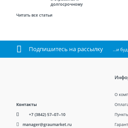
долгосрочному
сотрудничеству с
новыми
Читать все статьи
партнёрами.
Подпишитесь на рассылку
...и б
Инфо
О ком
Контакты
Оплата
+7 (3842) 57‒07‒10
Пункт
manager@graumarket.ru
Гарант