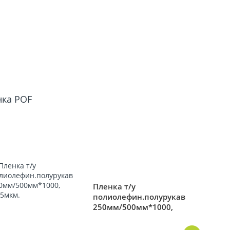
нка РОF
Пленка т/у
полиолефин.полурукав
250мм/500мм*1000,
12,5мкм.