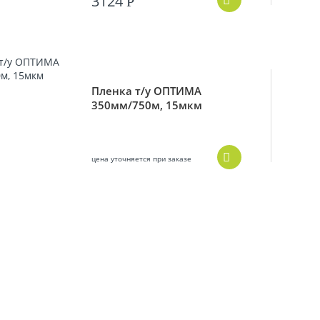
3124
Р
Пленка т/у ОПТИМА
350мм/750м, 15мкм
цена уточняется при заказе