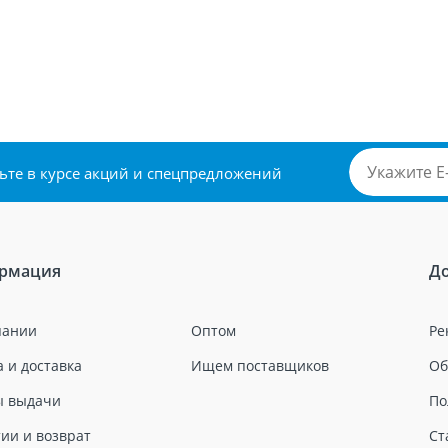
удьте в курсе акций и спецпредложений
рмация
Д
пании
Оптом
Ре
 и доставка
Ищем поставщиков
Об
ы выдачи
По
ии и возврат
Ст