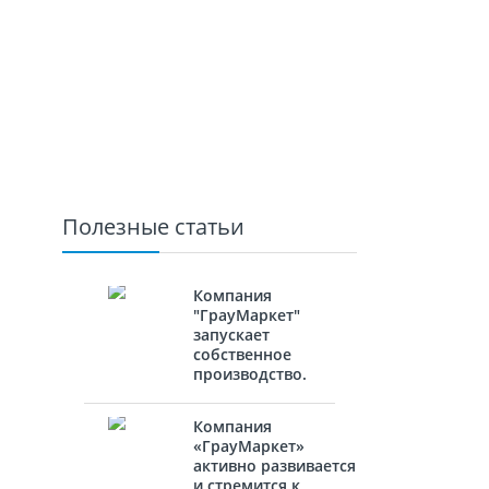
Полезные статьи
Компания
"ГрауМаркет"
запускает
собственное
производство.
Компания
«ГрауМаркет»
активно развивается
и стремится к