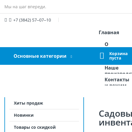
Мы на шаг впереди.
+7 (3842) 57‒07‒10
Главная
manager@graumarket.ru
О
Войдите
или
Зарегистрируйтесь
компании
Корзина
Основные категории
Оплата и
пуста
доставка
Наше
производс
Контакты
и режим
работы
Хиты продаж
Садов
Новинки
инвент
Товары со скидкой