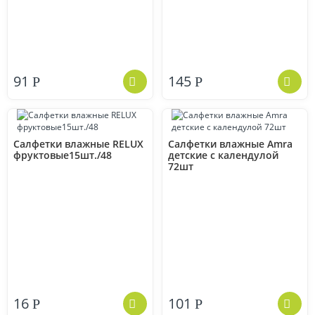
91
145
Р
Р
Салфетки влажные RELUX
Салфетки влажные Amra
фруктовые15шт./48
детские с календулой
72шт
16
101
Р
Р