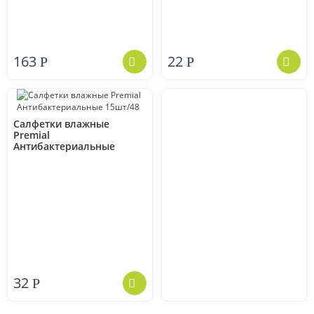
163
22
Р
Р
Салфетки влажные
Premial
Антибактериальные
15шт/48
32
Р