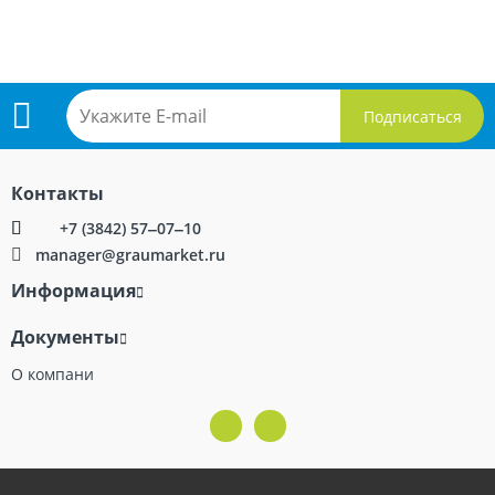
Подпишитесь
Контакты
на
+7 (3842) 57‒07‒10
manager@graumarket.ru
рассылку
Информация
Документы
О компани