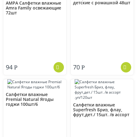
детские с ромашкой 48шт
АМРА Салфетки влажные
Amra Family освежающие
72шт
94
70
Р
Р
Салфетки влажные
Premial Natural Ягоды
годжи 100шт/6
Салфетки влажные
Superfresh Бриз, флау,
фрут,дет./ 15шт. /в ассорт
.уп/120шт