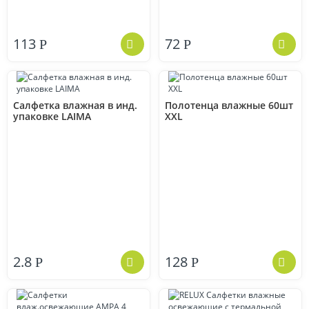
113
72
Р
Р
Салфетка влажная в инд.
Полотенца влажные 60шт
упаковке LAIMA
XXL
2.8
128
Р
Р