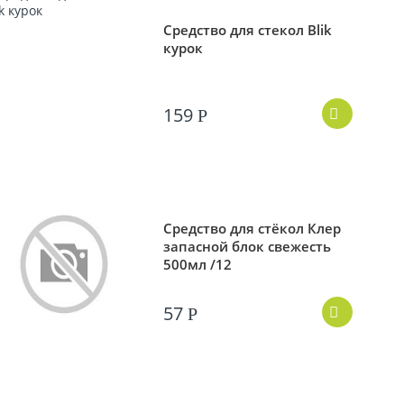
Средство для стекол Blik
курок
159
Р
Средство для стёкол Клер
запасной блок свежесть
500мл /12
57
Р