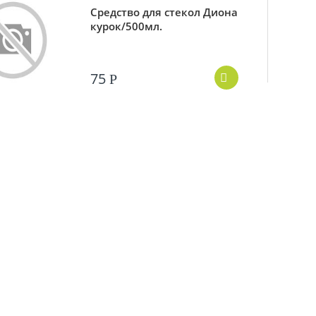
Средство для стекол Диона
курок/500мл.
75
Р