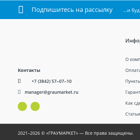
Подпишитесь на рассылку
...и б
Инфо
О ком
Контакты
Оплата
+7 (3842) 57‒07‒10
Пункт
manager@graumarket.ru
Гарант
Как сд
Стать
2021–2026 © «ГРАУМАРКЕТ» — Все права защищены.