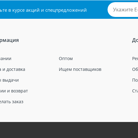
удьте в курсе акций и спецпредложений
рмация
Д
пании
Оптом
Ре
 и доставка
Ищем поставщиков
Об
ы выдачи
По
ии и возврат
Ст
елать заказ
и