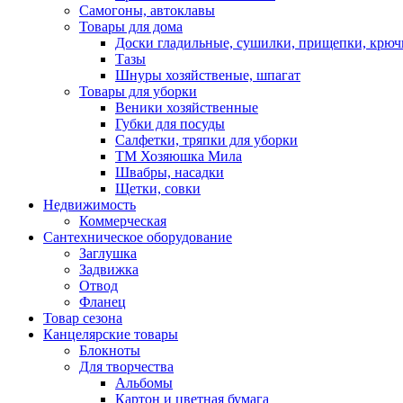
Самогоны, автоклавы
Товары для дома
Доски гладильные, сушилки, прищепки, крюч
Тазы
Шнуры хозяйственые, шпагат
Товары для уборки
Веники хозяйственные
Губки для посуды
Салфетки, тряпки для уборки
ТМ Хозяюшка Мила
Швабры, насадки
Щетки, совки
Недвижимость
Коммерческая
Сантехническое оборудование
Заглушка
Задвижка
Отвод
Фланец
Товар сезона
Канцелярские товары
Блокноты
Для творчества
Альбомы
Картон и цветная бумага