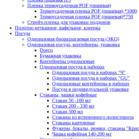
Пленка термоусадочная POF (пищевая)
Термоусадочная пленка POF (пищевая) *1000
Термоусадочная пленка РОF (пищевая)*750
Стрейч-пленка для упаковки поддонов
Полотно нетканное, вафельное, клеенка
Посуда
Одноразовая биоразлагаемая посуда (ЭКО)
Одноразовая посуда, контейнеры, упаковка
Doeco
Бумажная упаковка
Контейнеры одноразовые
Одноразовая посуда в наборах
Одноразовая посуда в наборах "Ч"
Одноразовая посуда в наборах "GU"
Одноразовые контейнеры в наборах
Посуда в индивидуальной упаковке
Стаканы, чашки кофейные
Стакан 50 -100 мл
Стакан 200 - 330 мл
Стакан 500 мл
Стаканы из вспененного полистирола
Стаканы картонные
Фужеры, бокалы, рюмки, стаканы "Крис
Чашка кофейная 140-200 мл