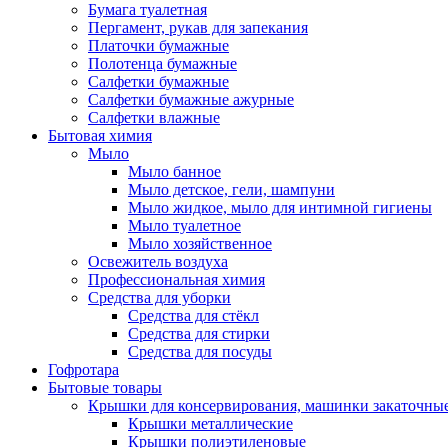
Бумага туалетная
Пергамент, рукав для запекания
Платочки бумажные
Полотенца бумажные
Салфетки бумажные
Салфетки бумажные ажурные
Салфетки влажные
Бытовая химия
Мыло
Мыло банное
Мыло детское, гели, шампуни
Мыло жидкое, мыло для интимной гигиены
Мыло туалетное
Мыло хозяйственное
Освежитель воздуха
Профессиональная химия
Средства для уборки
Средства для стёкл
Средства для стирки
Средства для посуды
Гофротара
Бытовые товары
Крышки для консервирования, машинки закаточны
Крышки металлические
Крышки полиэтиленовые