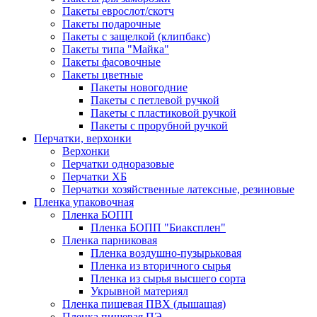
Пакеты еврослот/скотч
Пакеты подарочные
Пакеты с защелкой (клипбакс)
Пакеты типа "Майка"
Пакеты фасовочные
Пакеты цветные
Пакеты новогодние
Пакеты с петлевой ручкой
Пакеты с пластиковой ручкой
Пакеты с прорубной ручкой
Перчатки, верхонки
Верхонки
Перчатки одноразовые
Перчатки ХБ
Перчатки хозяйственные латексные, резиновые
Пленка упаковочная
Пленка БОПП
Пленка БОПП "Биаксплен"
Пленка парниковая
Пленка воздушно-пузырьковая
Пленка из вторичного сырья
Пленка из сырья высшего сорта
Укрывной материял
Пленка пищевая ПВХ (дышащая)
Пленка пищевая ПЭ