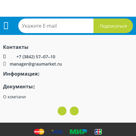
Подпишитесь
Контакты
на
+7 (3842) 57‒07‒10
manager@graumarket.ru
рассылку
Информация
Документы
О компани
Принимаем к оплате