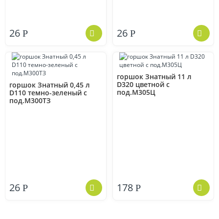
26
26
Р
Р
горшок Знатный 11 л
D320 цветной с
горшок Знатный 0,45 л
под.М305Ц
D110 темно-зеленый с
под.М300ТЗ
26
178
Р
Р