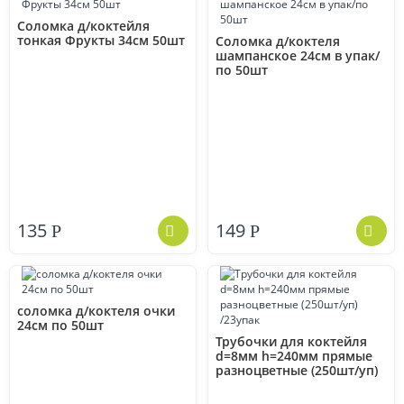
Соломка д/коктейля
тонкая Фрукты 34см 50шт
Соломка д/коктеля
шампанское 24см в упак/
по 50шт
135
149
Р
Р
соломка д/коктеля очки
24см по 50шт
Трубочки для коктейля
d=8мм h=240мм прямые
разноцветные (250шт/уп)
/23упак