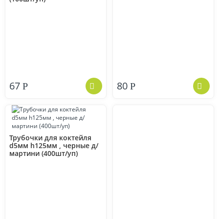
67
80
Р
Р
Трубочки для коктейля
d5мм h125мм , черные д/
мартини (400шт/уп)