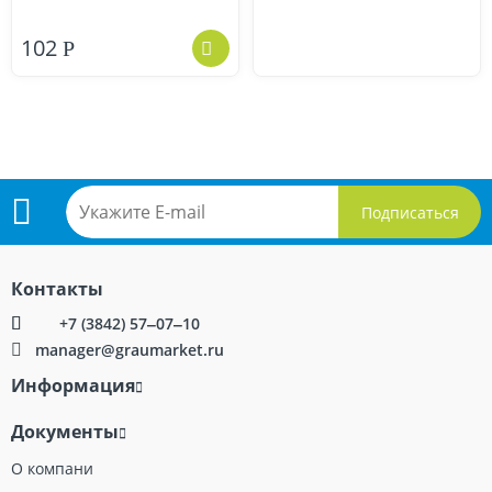
102
Р
Подпишитесь
Контакты
на
+7 (3842) 57‒07‒10
manager@graumarket.ru
рассылку
Информация
Документы
О компани