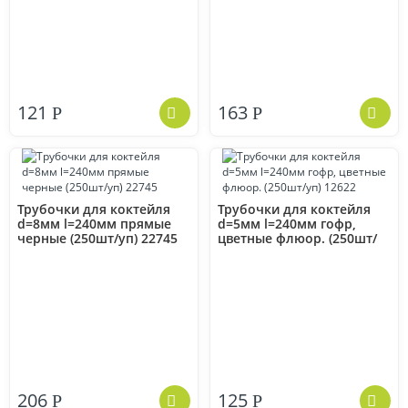
121
163
Р
Р
Трубочки для коктейля
Трубочки для коктейля
d=8мм l=240мм прямые
d=5мм l=240мм гофр,
черные (250шт/уп) 22745
цветные флюор. (250шт/
уп) 12622
206
125
Р
Р