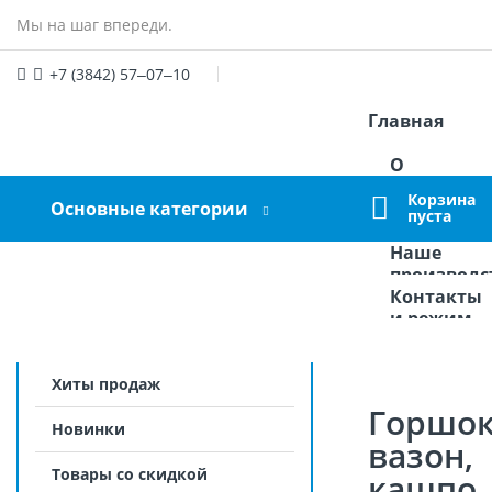
Мы на шаг впереди.
+7 (3842) 57‒07‒10
Главная
manager@graumarket.ru
О
Войдите
или
Зарегистрируйтесь
компании
Корзина
Основные категории
Оплата и
пуста
доставка
Наше
производс
Контакты
и режим
работы
Хиты продаж
Горшок
Новинки
вазон,
Товары со скидкой
кашпо