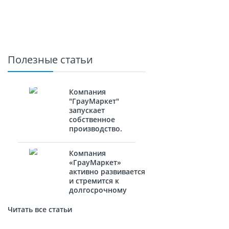
Полезные статьи
Компания
"ГрауМаркет"
запускает
собственное
производство.
Компания
«ГрауМаркет»
активно развивается
и стремится к
долгосрочному
сотрудничеству с
новыми
Читать все статьи
партнёрами.