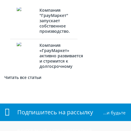
Компания
"ГрауМаркет"
запускает
собственное
производство.
Компания
«ГрауМаркет»
активно развивается
и стремится к
долгосрочному
сотрудничеству с
новыми
Читать все статьи
партнёрами.
Подпишитесь на рассылку
...и будьте
в курсе акций и спецпредложений