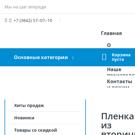
Мы на шаг впереди.
+7 (3842) 57‒07‒10
Главная
manager@graumarket.ru
О
Войдите
или
Зарегистрируйтесь
компании
Корзина
Основные категории
Оплата и
пуста
доставка
Наше
производс
Контакты
и режим
работы
Хиты продаж
Пленка
Новинки
из
Товары со скидкой
вторич