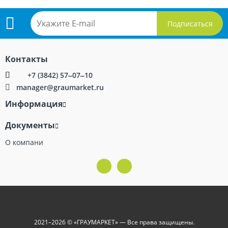
Подпишитесь
Контакты
на
+7 (3842) 57‒07‒10
manager@graumarket.ru
рассылку
Информация
Документы
О компани
Принимаем к оплате
2021–2026 © «ГРАУМАРКЕТ» — Все права защищены.