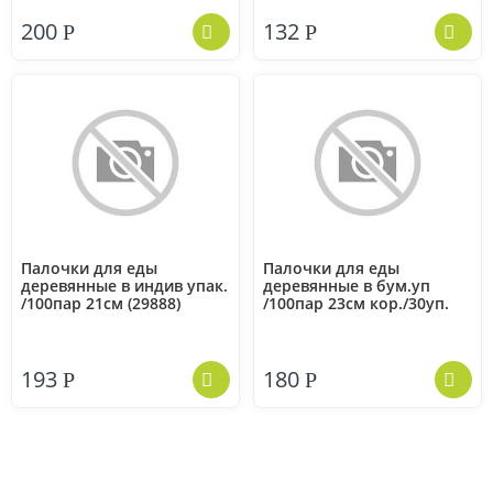
200
132
Р
Р
Палочки для еды
Палочки для еды
деревянные в индив упак.
деревянные в бум.уп
/100пар 21см (29888)
/100пар 23см кор./30уп.
193
180
Р
Р