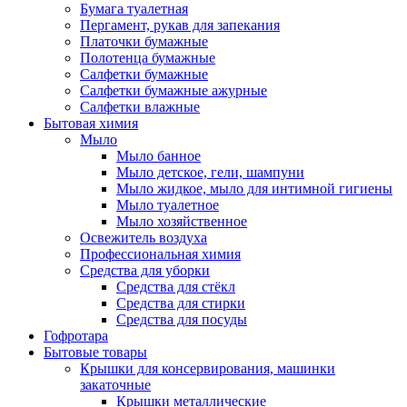
Бумага туалетная
Пергамент, рукав для запекания
Платочки бумажные
Полотенца бумажные
Салфетки бумажные
Салфетки бумажные ажурные
Салфетки влажные
Бытовая химия
Мыло
Мыло банное
Мыло детское, гели, шампуни
Мыло жидкое, мыло для интимной гигиены
Мыло туалетное
Мыло хозяйственное
Освежитель воздуха
Профессиональная химия
Средства для уборки
Средства для стёкл
Средства для стирки
Средства для посуды
Гофротара
Бытовые товары
Крышки для консервирования, машинки
закаточные
Крышки металлические