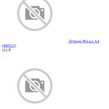
Тетрадь 96л.кл.А4
(400521)
112
Р