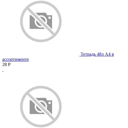
Тетрадь 48л А4 в
ассортименте
28
Р