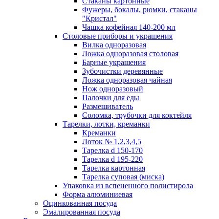
Стаканы картонные
Фужеры, бокалы, рюмки, стаканы
"Кристал"
Чашка кофейная 140-200 мл
Столовые приборы и украшения
Вилка одноразовая
Ложка одноразовая столовая
Барные украшения
Зубочистки деревянные
Ложка одноразовая чайная
Нож одноразовый
Палочки для еды
Размешиватель
Соломка, трубочки для коктейля
Тарелки, лотки, креманки
Креманки
Лоток № 1,2,3,4,5
Тарелка d 150-170
Тарелка d 195-220
Тарелка картонная
Тарелка суповая (миска)
Упаковка из вспененного полистирола
Форма алюминиевая
Оцинкованная посуда
Эмалированная посуда