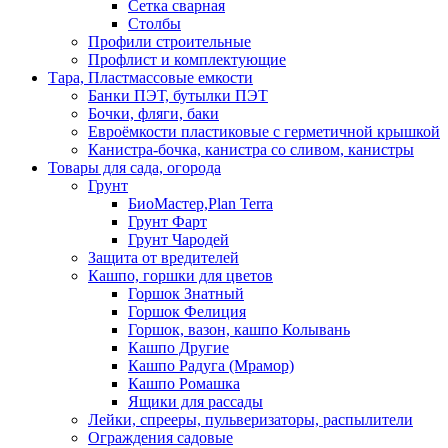
Сетка сварная
Столбы
Профили строительные
Профлист и комплектующие
Тара, Пластмассовые емкости
Банки ПЭТ, бутылки ПЭТ
Бочки, фляги, баки
Евроёмкости пластиковые с герметичной крышкой
Канистра-бочка, канистра со сливом, канистры
Товары для сада, огорода
Грунт
БиоМастер,Plan Terra
Грунт Фарт
Грунт Чародей
Защита от вредителей
Кашпо, горшки для цветов
Горшок Знатный
Горшок Фелиция
Горшок, вазон, кашпо Колывань
Кашпо Другие
Кашпо Радуга (Мрамор)
Кашпо Ромашка
Ящики для рассады
Лейки, спрееры, пульверизаторы, распылители
Ограждения садовые