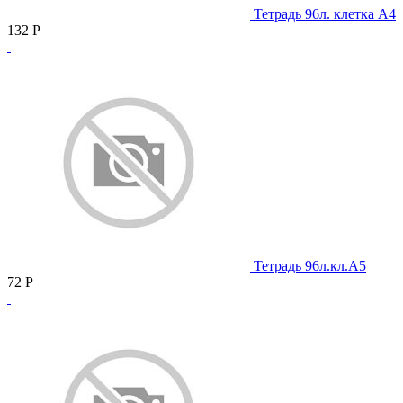
Тетрадь 96л. клетка А4
132
Р
Тетрадь 96л.кл.А5
72
Р