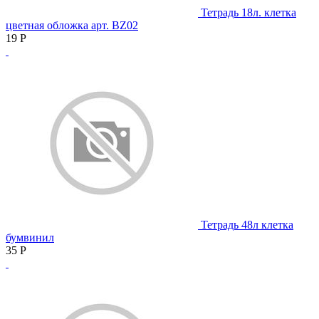
Тетрадь 18л. клетка
цветная обложка арт. BZ02
19
Р
Тетрадь 48л клетка
бумвинил
35
Р