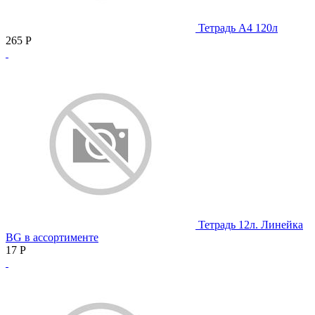
Тетрадь А4 120л
265
Р
Тетрадь 12л. Линейка
BG в ассортименте
17
Р