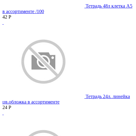
Тетрадь 48л клетка А5
в ассортименте /100
42
Р
Тетрадь 24л. линейка
цв.обложка в ассортименте
24
Р