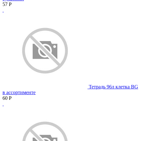
57
Р
Тетрадь 96л клетка BG
в ассортименте
60
Р