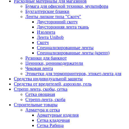
Расходные материалы для магазинов
Бумага для офисной техники, мультифора
Бухгалтерские бланки
Ленты липкие типа "Скотч"
Двусторонний скотч
Двусторонняя лента ткань
Изолента
Лента Unibob
Скотч
Специализированные ленты
Специализированные ленты (крепп)
Резинки для банкнот
Ценники, ценникодержатели
Чековая лента
Этикетки для термопринтеров, этикет-лента для
Средства индивидуальной защиты
Средства от вредителей, аэрозоли, гель
Стрепп лента, скобы, сетка
Сетка овощная
Стрепп-лента, скоба
Строительные товары
Арматура и сетка
Арматурные изделия
Сетка кладочная
Сетка Рабица