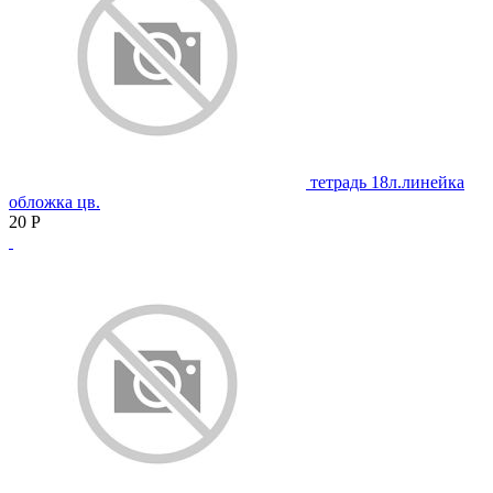
тетрадь 18л.линейка
обложка цв.
20
Р