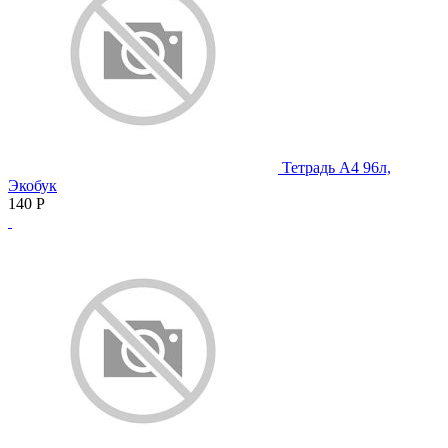
Тетрадь А4 96л,
Экобук
140
Р