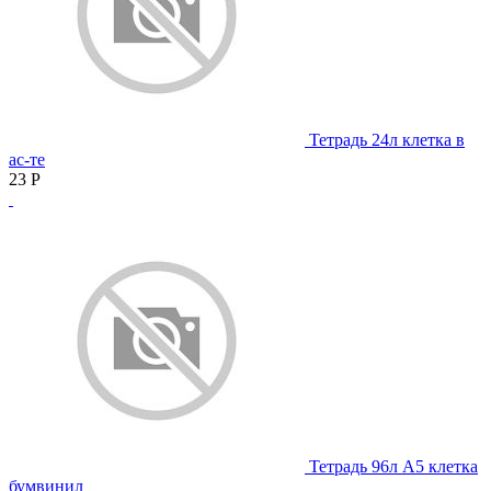
Тетрадь 24л клетка в
ас-те
23
Р
Тетрадь 96л А5 клетка
бумвинил