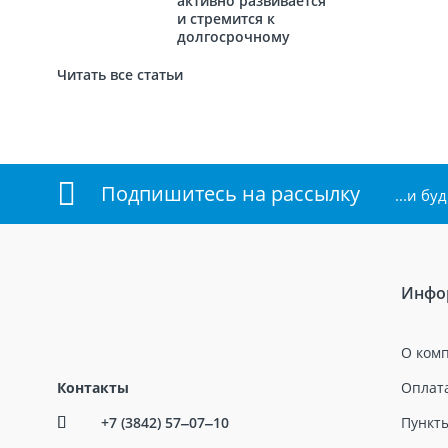
активно развивается
и стремится к
долгосрочному
сотрудничеству с
новыми
Читать все статьи
партнёрами.
Подпишитесь на рассылку
...и б
Инфо
О ком
Контакты
Оплата
+7 (3842) 57‒07‒10
Пункт